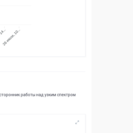
14...
26 июля, 10...
 сторонник работы над узким спектром