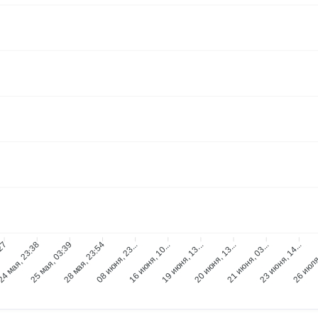
:27
4 мая, 23:38
25 мая, 03:39
28 мая, 23:54
08 июня, 23...
16 июня, 10...
19 июня, 13...
20 июня, 13...
21 июня, 03...
23 июня, 14...
26 июля,