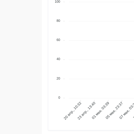
100
80
60
40
20
0
23 апр., 13:40
01 мая, 03:39
05 мая, 23:37
07 мая, 03
2
20 апр., 10:32