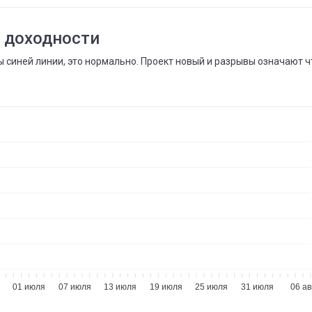
 доходности
 синей линии, это нормально. Проект новый и разрывы означают ч
01 июля
07 июля
13 июля
19 июля
25 июля
31 июля
06 авг