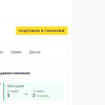
ПОДРОБНЕЕ В ТИНЬКОФФ
ка
Сумма
Другое
давние изменения
Р.
Всего сделок
07 ФЕВР.
12 ФЕВР.
⟶
0
3
3 (+Inf%)