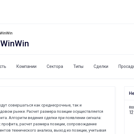
 WinWin
 WinWin
сть
Компании
Сектора
Типы
Сделки
Просад
Не
будут совершаться как среднесрочные, так и
ФЕВ
12
довом рынке. Расчет размера позиции осуществляется
озита. Алгоритм ведения сделки при появлении сигнала:
йк профита, расчет размера позиции, сопровождение
нтов технического анализа, выход из позиции, учитывая