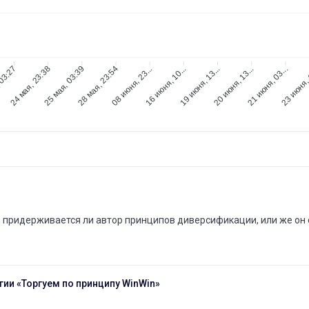
 03:27
24 мая, 23:38
25 мая, 03:39
28 мая, 23:54
08 июня, 23...
16 июня, 10...
19 июня, 13...
20 июня, 13...
21 июня, 03...
23 июня, 
о, придерживается ли автор принципов диверсификации, или же он
гии «Торгуем по принципу WinWin»