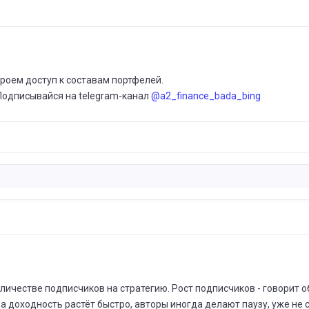
роем доступ к составам портфелей.
Подписывайся на telegram-канал
@a2_finance_bada_bing
честве подписчиков на стратегию. Рост подписчиков - говорит об 
да доходность растёт быстро, авторы иногда делают паузу, уже не