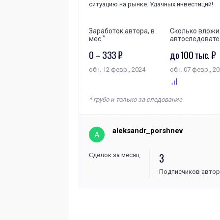
ситуацию на рынке. Удачных инвестиций!
Заработок автора, в
Сколько вложи
*
мес.
автоследовате
0 – 333 ₽
до 100 тыс. ₽
обн. 12 февр., 2024
обн. 07 февр., 2
* грубо и только за следование
aleksandr_porshnev
A
3
Сделок за месяц
Подписчиков автор