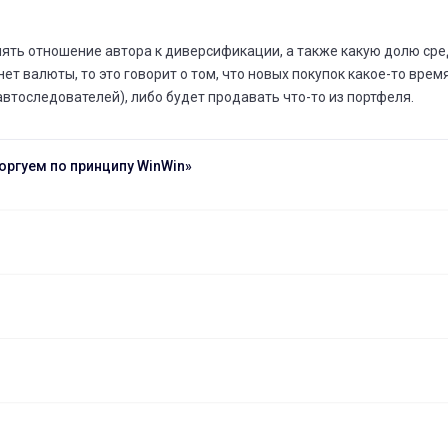
ять отношение автора к диверсификации, а также какую долю сред
нет валюты, то это говорит о том, что новых покупок какое-то врем
автоследователей), либо будет продавать что-то из портфеля.
оргуем по принципу WinWin»