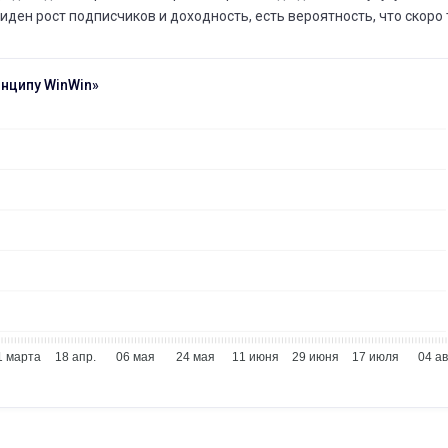
иден рост подписчиков и доходность, есть вероятность, что скоро 
инципу WinWin»
1 марта
18 апр.
06 мая
24 мая
11 июня
29 июня
17 июля
04 ав