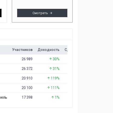
Смотреть
Участников
Доходность
Сделок
26 989
30%
459
26 372
31%
1 283
20 910
119%
16 532
20 100
111%
6 570
фель
17 398
1%
147