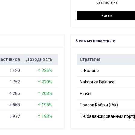
статистика
Здесь
5 самых известных
частников
Доходность
Сделок
Стратегия
1 420
236%
5 599
Т-Баланс
9 752
220%
3 241
Nakopilka Balance
4 285
208%
7 490
Pinkin
4 858
198%
2 825
Бросок Кобры (РФ)
5 977
198%
3 877
Т-Сбалансированный порт