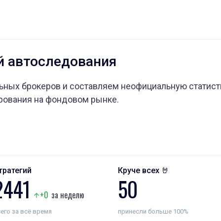
й автоследования
ых брокеров и составляем неофициальную статистик
рования на фондовом рынке.
тратегий
Круче всех 🤘
2441
50
+0
за неделю
его за всё время
принесли больше 100%