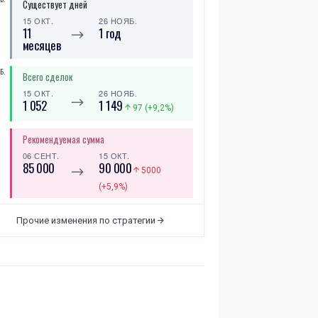
Существует дней
15 ОКТ.
26 НОЯБ.
11
1 год
⟶
месяцев
Б.
Всего сделок
15 ОКТ.
26 НОЯБ.
⟶
1 052
1 149
97 (+9,2%)
Рекомендуемая сумма
06 СЕНТ.
15 ОКТ.
85 000
90 000
⟶
5000
(+5,9%)
Существует дней
Прочие изменения по стратегии
13 СЕНТ.
15 ОКТ.
10
11 месяцев
⟶
месяцев
Всего сделок
17 СЕНТ.
15 ОКТ.
⟶
987
1 052