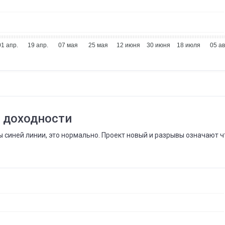
01 апр.
19 апр.
07 мая
25 мая
12 июня
30 июня
18 июля
05 ав
 доходности
 синей линии, это нормально. Проект новый и разрывы означают ч