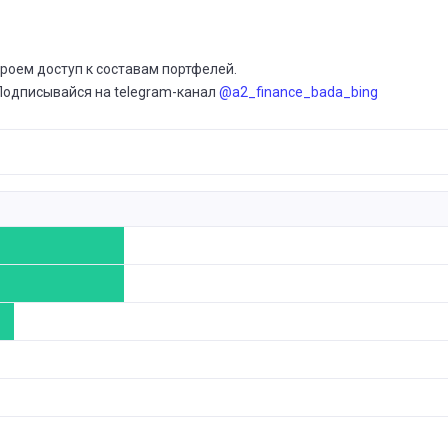
роем доступ к составам портфелей.
Подписывайся на telegram-канал
@a2_finance_bada_bing