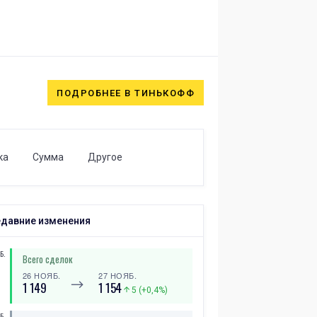
ПОДРОБНЕЕ В ТИНЬКОФФ
ка
Сумма
Другое
давние изменения
Б.
Всего сделок
26 НОЯБ.
27 НОЯБ.
⟶
1 149
1 154
5 (+0,4%)
Б.