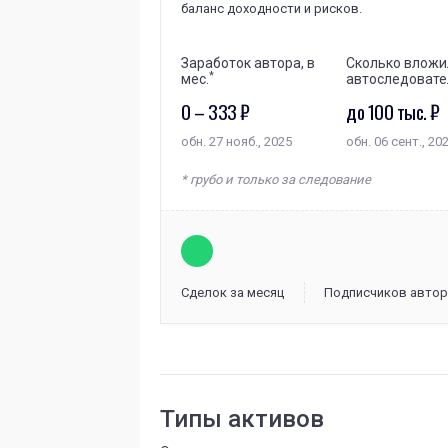
баланс доходности и рисков.
Заработок автора, в
Сколько вложи
*
мес.
автоследовате
0 – 333 ₽
до 100 тыс. ₽
обн. 27 нояб., 2025
обн. 06 сент., 20
* грубо и только за следование
Сделок за месяц
Подписчиков автор
Типы активов