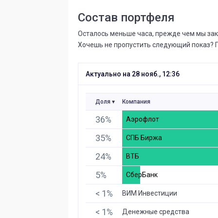
Состав портфеля
Осталось меньше часа, прежде чем мы зак
Хочешь не пропустить следующий показ? 
Актуально на 28 нояб., 12:36
Доля
Компания
36%
Аэрофлот
35%
СПБ Биржа
24%
ВТБ
5%
СберБанк
< 1%
ВИМ Инвестиции
< 1%
Денежные средства