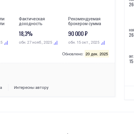
26
ли
Фактическая
Рекомендуемая
ли
доходность
брокером сумма
НОЯ
18,3%
90 000 ₽
26
25
обн. 27 нояб., 2025
обн. 15 окт., 2025
Обновлено:
20 дек. 2025
ОКТ.
15
а
Интересны автору
ОКТ.
15
ОКТ.
15