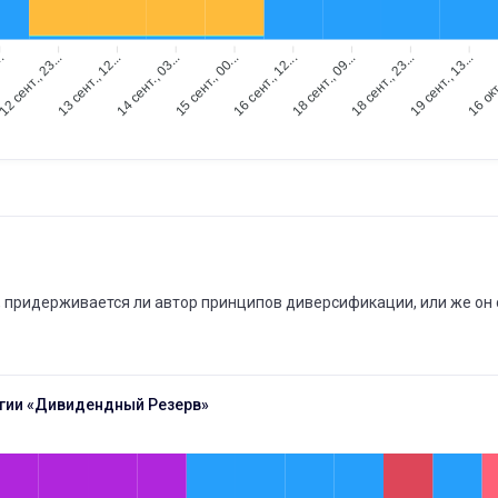
..
12 сент., 23...
13 сент., 12...
14 сент., 03...
15 сент., 00...
16 сент., 12...
18 сент., 09...
18 сент., 23...
19 сент., 13...
16 окт
о, придерживается ли автор принципов диверсификации, или же он
егии «Дивидендный Резерв»