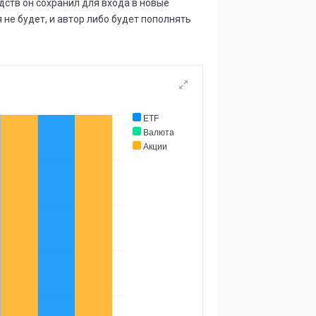
65 (+6,6%)
ств он сохранил для входа в новые
я не будет, и автор либо будет пополнять
.
Всего сделок
12 СЕНТ.
17 СЕНТ.
⟶
977
987
10 (+1,0%)
.
Максимальная просадка
12 СЕНТ.
17 СЕНТ.
ETF
-9,0%
-10,0%
⟶
-1
Валюта
(+11,1%)
Акции
.
Существует дней
06 СЕНТ.
13 СЕНТ.
⟶
9 месяцев
10 месяцев
.
Всего сделок
06 СЕНТ.
12 СЕНТ.
⟶
971
977
6 (+0,6%)
.
Максимальная просадка
06 СЕНТ.
12 СЕНТ.