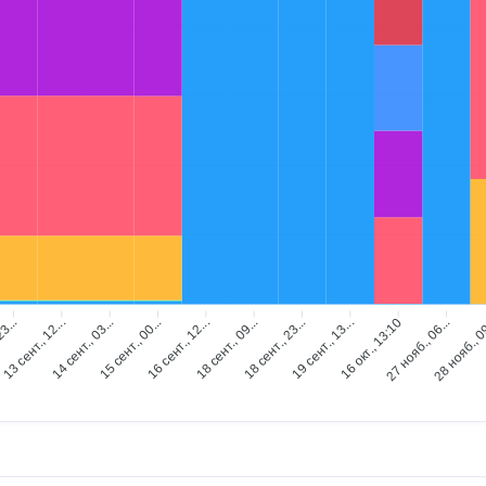
23...
13 сент., 12...
14 сент., 03...
15 сент., 00...
16 сент., 12...
18 сент., 09...
18 сент., 23...
19 сент., 13...
16 окт., 13:10
27 нояб., 06...
28 нояб., 0