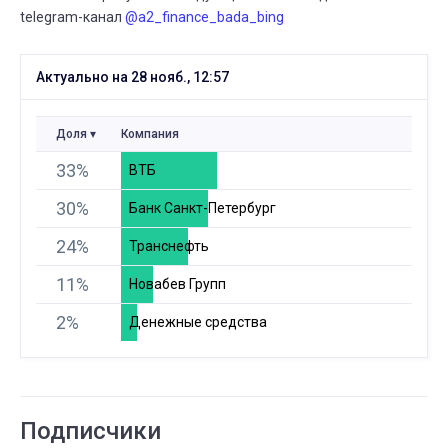
telegram-канал
@a2_finance_bada_bing
Актуально на 28 нояб., 12:57
Доля
Компания
33%
ВТБ
30%
Банк Санкт-Петербург
24%
Транснефть
11%
Новабев Групп
2%
Денежные средства
Подписчики