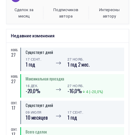
Сделок за
Подписчиков
Интересны
месяц
автора
автору
Недавние изменения
НОЯБ.
Существует дней
27
17 СЕНТ.
27 НОЯБ.
⟶
1 год
1 год 2 мес.
НОЯБ.
Максимальная просадка
27
16 ДЕК.
27 НОЯБ.
⟶
-20,0%
-16,0%
4 (--20,0%)
СЕНТ.
Существует дней
17
09 ИЮЛЯ
17 СЕНТ.
⟶
10 месяцев
1 год
СЕНТ.
Всего сделок
17