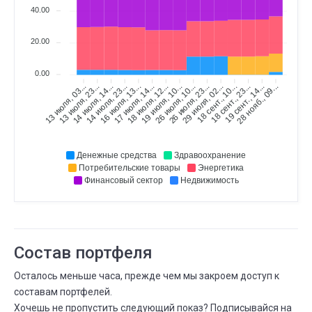
60 000 000
1 000 000
⟶
-59000000 (-
40.00
-98,3%)
20.00
ДЕК.
Максимальная просадка
14
13 НОЯБ.
14 ДЕК.
0.00
⟶
-10,0%
-18,0%
-8 (+80,0%)
13 июля, 23...
14 июля, 14...
14 июля, 23...
16 июля, 13...
17 июля, 14...
18 июля, 12...
19 июля, 10...
26 июля, 10...
26 июля, 23...
29 июля, 02...
18 сент., 10...
18 сент., 23...
19 сент., 14...
28 нояб., 09...
13 июля, 03...
НОЯБ.
Сколько людей следуют
13
10 СЕНТ.
13 НОЯБ.
⟶
0
3
3 (+Inf%)
Денежные средства
Здравоохранение
НОЯБ.
Потребительские товары
Энергетика
Существует дней
13
Финансовый сектор
Недвижимость
10 СЕНТ.
13 НОЯБ.
⟶
меньше месяца
2 месяца
Состав портфеля
Осталось меньше часа, прежде чем мы закроем доступ к
составам портфелей.
Хочешь не пропустить следующий показ? Подписывайся на