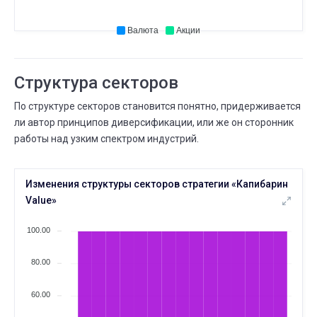
⟶
4 месяца
5 месяцев
Валюта
Акции
ЯНВ.
Существует дней
10
14 ДЕК.
10 ЯНВ.
⟶
3 месяца
4 месяца
Структура секторов
ЯНВ.
Всего сделок
По структуре секторов становится понятно, придерживается
08
13 НОЯБ.
08 ЯНВ.
ли автор принципов диверсификации, или же он сторонник
⟶
19
34
15 (+78,9%)
работы над узким спектром индустрий.
ДЕК.
Максимальная просадка
16
Изменения структуры секторов стратегии «Капибарин
14 ДЕК.
16 ДЕК.
⟶
-18,0%
-20,0%
-2 (+11,1%)
Value»
ДЕК.
Существует дней
100.00
14
13 НОЯБ.
14 ДЕК.
⟶
2 месяца
3 месяца
80.00
ДЕК.
Ëмкость
60.00
14
16 НОЯБ.
14 ДЕК.