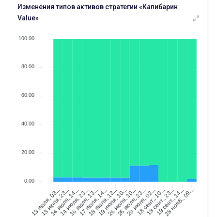
13 МАРТА
09 АПР.
Изменения типов активов стратегии «Капибарин
⟶
6 месяцев
7 месяцев
Value»
МАРТА
Всего сделок
19
100.00
12 ФЕВР.
19 МАРТА
⟶
42
44
2 (+4,8%)
80.00
МАРТА
Существует дней
13
09 ФЕВР.
13 МАРТА
⟶
5 месяцев
6 месяцев
60.00
ФЕВР.
Сколько людей следуют
19
40.00
17 ФЕВР.
19 ФЕВР.
⟶
3
2
-1 (--33,3%)
20.00
ФЕВР.
Всего сделок
12
08 ЯНВ.
12 ФЕВР.
⟶
34
42
0.00
8 (+23,5%)
13 июля, 23...
14 июля, 14...
14 июля, 23...
16 июля, 13...
17 июля, 14...
18 июля, 12...
19 июля, 10...
26 июля, 10...
26 июля, 23...
29 июля, 02...
18 сент., 10...
18 сент., 23...
19 сент., 14...
28 нояб., 09...
13 июля, 03...
ФЕВР.
Существует дней
09
10 ЯНВ.
09 ФЕВР.