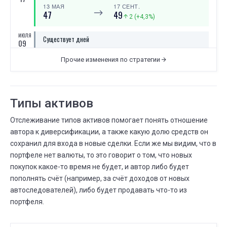
13 МАЯ
17 СЕНТ.
⟶
47
49
2 (+4,3%)
ИЮЛЯ
Существует дней
09
09 ИЮНЯ
09 ИЮЛЯ
⟶
9 месяцев
10 месяцев
Прочие изменения по стратегии
ИЮНЯ
Существует дней
09
10 МАЯ
09 ИЮНЯ
Типы активов
⟶
8 месяцев
9 месяцев
Отслеживание типов активов помогает понять отношение
МАЯ
Всего сделок
13
автора к диверсификации, а также какую долю средств он
19 МАРТА
13 МАЯ
сохранил для входа в новые сделки. Если же мы видим, что в
⟶
44
47
3 (+6,8%)
портфеле нет валюты, то это говорит о том, что новых
покупок какое-то время не будет, и автор либо будет
МАЯ
Существует дней
10
пополнять счёт (например, за счёт доходов от новых
09 АПР.
10 МАЯ
автоследователей), либо будет продавать что-то из
⟶
7 месяцев
8 месяцев
портфеля.
АПР.
Существует дней
09