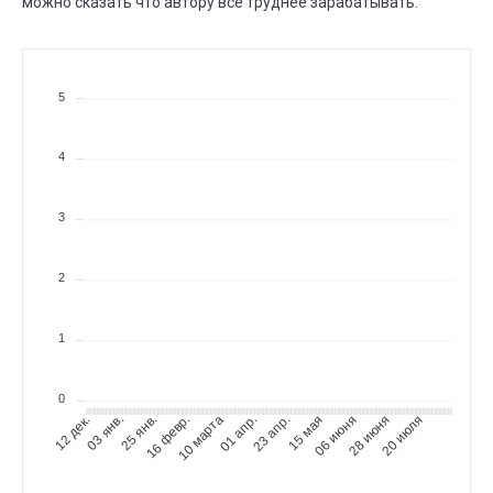
можно сказать что автору всё труднее зарабатывать.
5
4
3
2
1
0
03 янв.
25 янв.
16 февр.
10 марта
01 апр.
23 апр.
15 мая
06 июня
28 июня
20 июля
12 дек.