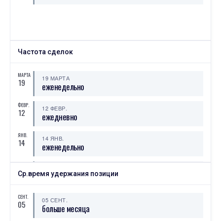
Частота сделок
МАРТА
19 МАРТА
19
еженедельно
ФЕВР.
12 ФЕВР.
12
ежедневно
ЯНВ.
14 ЯНВ.
14
еженедельно
СЕНТ.
05 СЕНТ.
05
Ср.время удержания позиции
ежемесячно
СЕНТ.
05 СЕНТ.
05
больше месяца