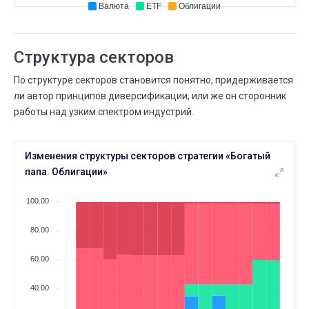
Валюта
ETF
Облигации
МАЯ
Всего сделок
24
06 МАЯ
24 МАЯ
⟶
195
202
7 (+3,6%)
Структура секторов
МАЯ
Всего сделок
По структуре секторов становится понятно, придерживается
06
30 АПР.
06 МАЯ
ли автор принципов диверсификации, или же он сторонник
⟶
193
195
2 (+1,0%)
работы над узким спектром индустрий.
МАЯ
Сколько людей следуют
05
Изменения структуры секторов стратегии «Богатый
30 АПР.
05 МАЯ
⟶
13
12
-1 (--7,7%)
папа. Облигации»
МАЯ
Существует дней
100.00
05
04 АПР.
05 МАЯ
⟶
7 месяцев
8 месяцев
80.00
АПР.
60.00
Всего сделок
30
22 АПР.
30 АПР.
⟶
191
193
40.00
2 (+1,0%)