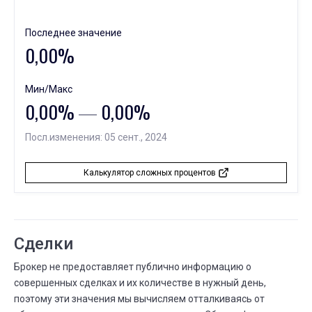
09 ФЕВР.
11 ФЕВР.
⟶
119
125
6 (+5,0%)
Последнее значение
ФЕВР.
Сколько людей следуют
0,00%
10
09 ФЕВР.
10 ФЕВР.
⟶
10
9
-1 (--10,0%)
Мин/Макс
ФЕВР.
0,00%
―
0,00%
Всего сделок
09
06 ФЕВР.
09 ФЕВР.
⟶
117
119
Посл.изменения: 05 сент., 2024
2 (+1,7%)
ФЕВР.
Сколько людей следуют
06
Калькулятор сложных процентов
02 ФЕВР.
06 ФЕВР.
⟶
6
10
4 (+66,7%)
ФЕВР.
Сколько вложили
06
Сделки
05 СЕНТ.
06 ФЕВР.
⟶
до 100 тыс. ₽
до 1 млн. ₽
Брокер не предоставляет публично информацию о
совершенных сделках и их количестве в нужный день,
ФЕВР.
Существует дней
06
поэтому эти значения мы вычисляем отталкиваясь от
04 ЯНВ.
06 ФЕВР.