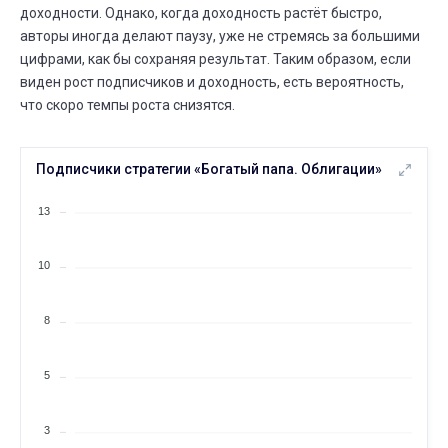
Всего сделок
25
доходности. Однако, когда доходность растёт быстро,
19 МАРТА
25 МАРТА
авторы иногда делают паузу, уже не стремясь за большими
⟶
167
168
1 (+0,6%)
цифрами, как бы сохраняя результат. Таким образом, если
виден рост подписчиков и доходность, есть вероятность,
МАРТА
Всего сделок
19
что скоро темпы роста снизятся.
13 МАРТА
19 МАРТА
⟶
160
167
7 (+4,4%)
Подписчики стратегии «Богатый папа. Облигации»
МАРТА
Частота сделок
19
12 ФЕВР.
19 МАРТА
13
⟶
ежедневно
еженедельно
МАРТА
Сколько людей следуют
10
13
28 ФЕВР.
13 МАРТА
⟶
8
9
1 (+12,5%)
8
МАРТА
Существует дней
13
5
06 ФЕВР.
13 МАРТА
⟶
5 месяцев
6 месяцев
3
МАРТА
Всего сделок