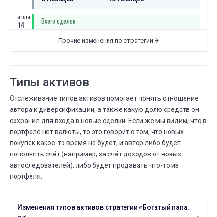
ИЮЛЯ
Всего сделок
14
20 ИЮНЯ
14 ИЮЛЯ
⟶
222
234
Прочие изменения по стратегии
12 (+5,4%)
ИЮНЯ
Всего сделок
20
18 ИЮНЯ
20 ИЮНЯ
Типы активов
⟶
218
222
4 (+1,8%)
Отслеживание типов активов помогает понять отношение
ИЮНЯ
Всего сделок
18
автора к диверсификации, а также какую долю средств он
17 ИЮНЯ
18 ИЮНЯ
сохранил для входа в новые сделки. Если же мы видим, что в
⟶
217
218
1 (+0,5%)
портфеле нет валюты, то это говорит о том, что новых
покупок какое-то время не будет, и автор либо будет
ИЮНЯ
Всего сделок
17
пополнять счёт (например, за счёт доходов от новых
11 ИЮНЯ
17 ИЮНЯ
автоследователей), либо будет продавать что-то из
⟶
215
217
2 (+0,9%)
портфеля.
ИЮНЯ
Сколько людей следуют
13
11 ИЮНЯ
13 ИЮНЯ
Изменения типов активов стратегии «Богатый папа.
⟶
10
11
1 (+10,0%)