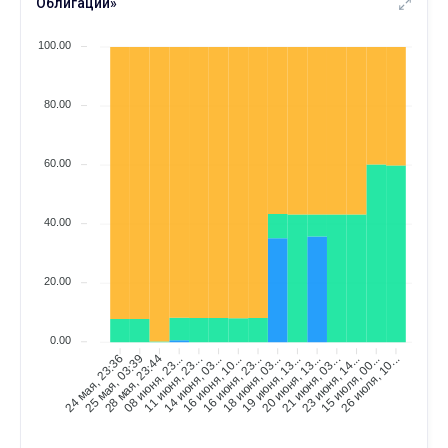
Облигации»
ИЮНЯ
Всего сделок
11
100.00
08 ИЮНЯ
11 ИЮНЯ
⟶
214
215
1 (+0,5%)
80.00
ИЮНЯ
Сколько людей следуют
08
28 МАЯ
08 ИЮНЯ
⟶
12
10
60.00
-2 (--16,7%)
ИЮНЯ
Существует дней
08
40.00
05 МАЯ
08 ИЮНЯ
⟶
8 месяцев
9 месяцев
20.00
ИЮНЯ
Всего сделок
08
28 МАЯ
08 ИЮНЯ
⟶
205
214
0.00
9 (+4,4%)
25 мая, 03:39
28 мая, 23:44
08 июня, 23...
11 июня, 23...
14 июня, 03...
16 июня, 10...
16 июня, 23...
18 июня, 03...
19 июня, 13...
20 июня, 13...
21 июня, 03...
23 июня, 14...
15 июля, 00...
26 июля, 10...
24 мая, 23:36
МАЯ
Всего сделок
28
24 МАЯ
28 МАЯ
⟶
202
205
3 (+1,5%)