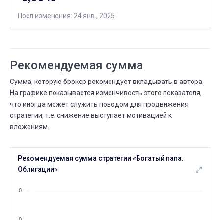
ДЕК.
Посл.изменения: 24 янв., 2025
Сколько людей следуют
27
26 ДЕК.
27 ДЕК.
⟶
2
3
1 (+50,0%)
ДЕК.
Всего сделок
Рекомендуемая сумма
23
14 ДЕК.
23 ДЕК.
⟶
88
89
Сумма, которую брокер рекомендует вкладывать в автора.
1 (+1,1%)
На графике показывается изменчивость этого показателя,
ДЕК.
Сколько людей следуют
что иногда может служить поводом для продвижения
14
05 СЕНТ.
14 ДЕК.
стратегии, т.е. снижение выступает мотивацией к
⟶
0
2
2 (+Inf%)
вложениям.
ДЕК.
Существует дней
14
Рекомендуемая сумма стратегии «Богатый папа.
05 СЕНТ.
14 ДЕК.
⟶
меньше месяца
3 месяца
Облигации»
ДЕК.
Всего сделок
0
14
05 СЕНТ.
14 ДЕК.
⟶
0
88
88 (+Inf%)
0