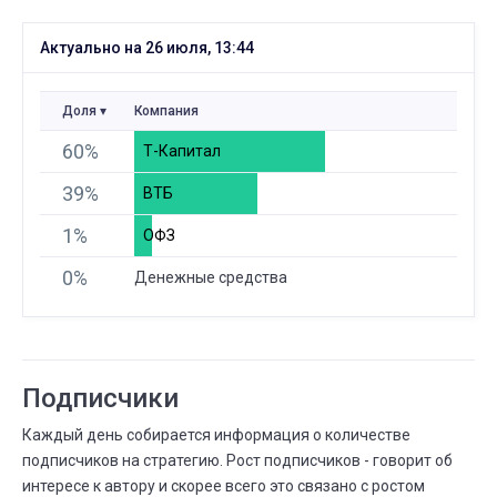
АПР.
Всего сделок
09
04 АПР.
09 АПР.
Актуально на 26 июля, 13:44
⟶
176
187
11 (+6,3%)
АПР.
Существует дней
Доля
Компания
04
13 МАРТА
04 АПР.
⟶
60%
6 месяцев
7 месяцев
Т-Капитал
39%
ВТБ
АПР.
Всего сделок
04
1%
01 АПР.
04 АПР.
ОФЗ
⟶
174
176
2 (+1,1%)
0%
Денежные средства
АПР.
Всего сделок
01
28 МАРТА
01 АПР.
⟶
172
174
2 (+1,2%)
Подписчики
МАРТА
Всего сделок
28
25 МАРТА
28 МАРТА
Каждый день собирается информация о количестве
⟶
168
172
4 (+2,4%)
подписчиков на стратегию. Рост подписчиков - говорит об
интересе к автору и скорее всего это связано с ростом
МАРТА