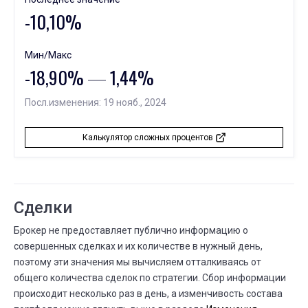
-10,10%
ИЮНЯ
Всего сделок
14
13 ИЮНЯ
14 ИЮНЯ
⟶
11
15
4 (+36,4%)
Мин/Макс
-18,90%
―
1,44%
ИЮНЯ
Всего сделок
13
12 ИЮНЯ
13 ИЮНЯ
Посл.изменения: 19 нояб., 2024
⟶
9
11
2 (+22,2%)
ИЮНЯ
Калькулятор сложных процентов
Всего сделок
12
10 ИЮНЯ
12 ИЮНЯ
⟶
8
9
1 (+12,5%)
ИЮНЯ
Частота сделок
Сделки
12
04 ИЮНЯ
12 ИЮНЯ
⟶
ежемесячно
еженедельно
Брокер не предоставляет публично информацию о
совершенных сделках и их количестве в нужный день,
ИЮНЯ
Всего сделок
поэтому эти значения мы вычисляем отталкиваясь от
10
общего количества сделок по стратегии. Сбор информации
07 ИЮНЯ
10 ИЮНЯ
⟶
7
8
1 (+14,3%)
происходит несколько раз в день, а изменчивость состава