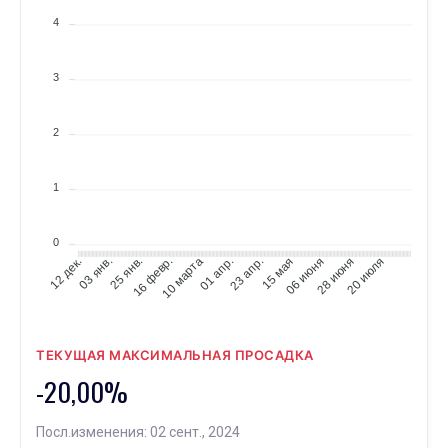
4
3
2
1
0
03 янв.
25 янв.
16 февр.
10 марта
01 апр.
23 апр.
15 мая
06 июня
28 июня
20 июля
12 дек.
ТЕКУЩАЯ МАКСИМАЛЬНАЯ ПРОСАДКА
-20,00%
Посл.изменения: 02 сент., 2024