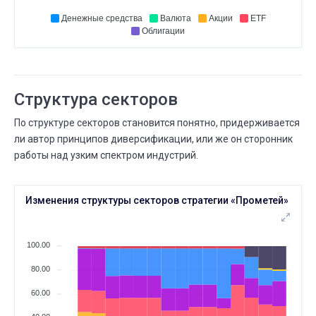
23
13 НОЯБ.
23 ДЕК.
Денежные средства
Валюта
Акции
ETF
⟶
80
88
8 (+10,0%)
Облигации
ДЕК.
Существует дней
15
09 НОЯБ.
15 ДЕК.
⟶
5 месяцев
6 месяцев
Структура секторов
НОЯБ.
Всего сделок
По структуре секторов становится понятно, придерживается
13
09 НОЯБ.
13 НОЯБ.
ли автор принципов диверсификации, или же он сторонник
⟶
77
80
3 (+3,9%)
работы над узким спектром индустрий.
НОЯБ.
Существует дней
09
Изменения структуры секторов стратегии «Прометей»
03 СЕНТ.
09 НОЯБ.
⟶
3 месяца
5 месяцев
НОЯБ.
Всего сделок
100.00
09
07 СЕНТ.
09 НОЯБ.
80.00
⟶
66
77
11 (+16,7%)
60.00
СЕНТ.
Всего сделок
07