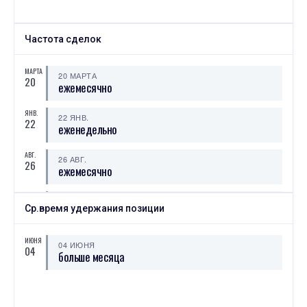
Частота сделок
МАРТА
20 МАРТА
20
ежемесячно
ЯНВ.
22 ЯНВ.
22
еженедельно
АВГ.
26 АВГ.
26
ежемесячно
ИЮЛЯ
26 ИЮЛЯ
26
Ср.время удержания позиции
еженедельно
ИЮЛЯ
ИЮНЯ
16 ИЮЛЯ
04 ИЮНЯ
16
04
ежемесячно
больше месяца
ИЮНЯ
12 ИЮНЯ
12
еженедельно