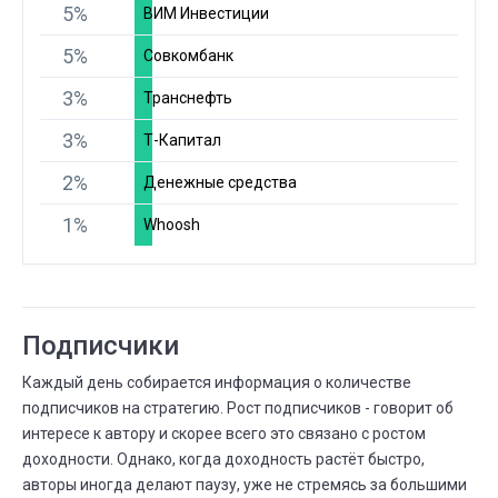
⟶
-6,0%
-8,0%
5%
ВИМ Инвестиции
-2 (+33,3%)
5%
Совкомбанк
АВГ.
Существует дней
04
08 ИЮЛЯ
04 АВГ.
3%
Транснефть
⟶
1 месяц
2 месяца
3%
Т-Капитал
АВГ.
Всего сделок
01
2%
Денежные средства
31 ИЮЛЯ
01 АВГ.
⟶
51
59
8 (+15,7%)
1%
Whoosh
ИЮЛЯ
Всего сделок
31
30 ИЮЛЯ
31 ИЮЛЯ
⟶
57
51
-6 (--10,5%)
Подписчики
ИЮЛЯ
Всего сделок
30
Каждый день собирается информация о количестве
28 ИЮЛЯ
30 ИЮЛЯ
⟶
51
57
подписчиков на стратегию. Рост подписчиков - говорит об
6 (+11,8%)
интересе к автору и скорее всего это связано с ростом
ИЮЛЯ
Всего сделок
доходности. Однако, когда доходность растёт быстро,
28
авторы иногда делают паузу, уже не стремясь за большими
27 ИЮЛЯ
28 ИЮЛЯ