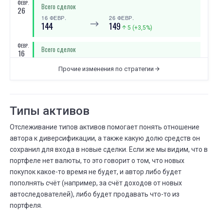
ФЕВР.
Всего сделок
26
16 ФЕВР.
26 ФЕВР.
⟶
144
149
5 (+3,5%)
ФЕВР.
Всего сделок
16
13 ФЕВР.
16 ФЕВР.
⟶
134
144
Прочие изменения по стратегии
10 (+7,5%)
ФЕВР.
Всего сделок
13
10 ФЕВР.
13 ФЕВР.
Типы активов
⟶
119
134
15 (+12,6%)
Отслеживание типов активов помогает понять отношение
ФЕВР.
Существует дней
10
автора к диверсификации, а также какую долю средств он
03 ЯНВ.
10 ФЕВР.
сохранил для входа в новые сделки. Если же мы видим, что в
⟶
7 месяцев
8 месяцев
портфеле нет валюты, то это говорит о том, что новых
покупок какое-то время не будет, и автор либо будет
ФЕВР.
Всего сделок
10
пополнять счёт (например, за счёт доходов от новых
22 ЯНВ.
10 ФЕВР.
автоследователей), либо будет продавать что-то из
⟶
109
119
10 (+9,2%)
портфеля.
ЯНВ.