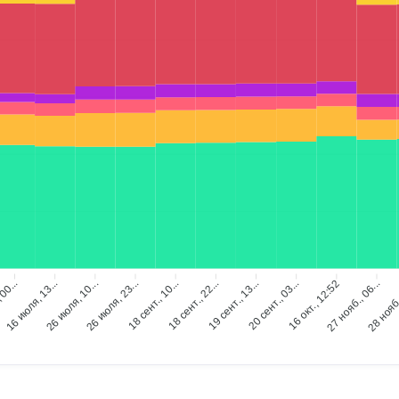
ИЮ
14
ИЮ
14
ИЮ
12
ИЮ
03
00...
16 июля, 13...
26 июля, 10...
26 июля, 23...
18 сент., 10...
18 сент., 22...
19 сент., 13...
20 сент., 03...
16 окт., 12:52
27 нояб., 06...
28 нояб.
ИЮ
03