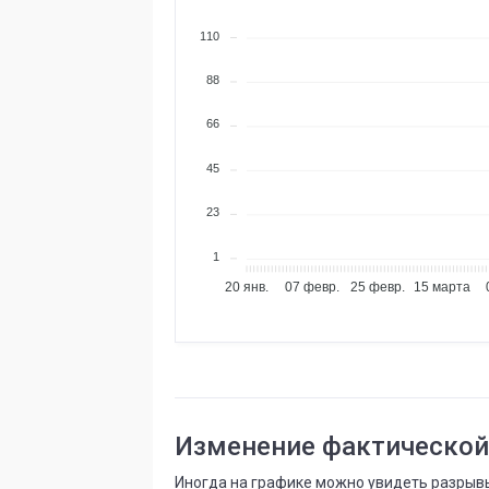
110
88
66
45
23
1
20 янв.
07 февр.
25 февр.
15 марта
Изменение фактической
Иногда на графике можно увидеть разрывы