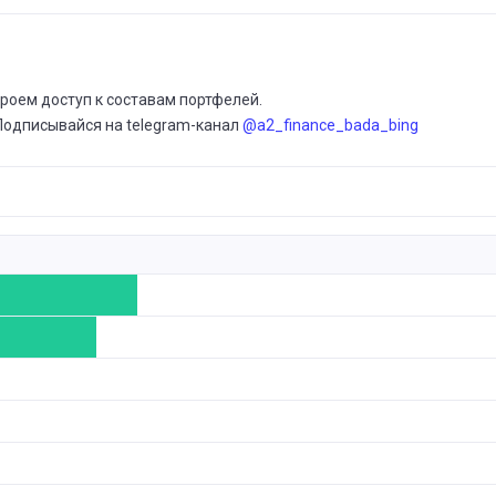
ИЮ
23
роем доступ к составам портфелей.
ИЮ
Подписывайся на telegram-канал
@a2_finance_bada_bing
23
ИЮ
19
ИЮ
17
ИЮ
15