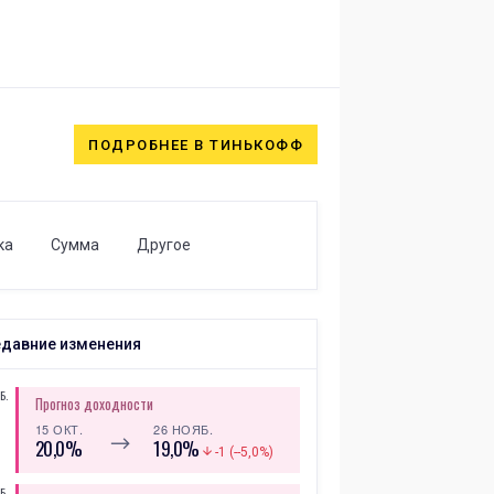
ПОДРОБНЕЕ В ТИНЬКОФФ
ка
Сумма
Другое
давние изменения
Б.
Прогноз доходности
15 ОКТ.
26 НОЯБ.
⟶
20,0%
19,0%
-1 (--5,0%)
Б.