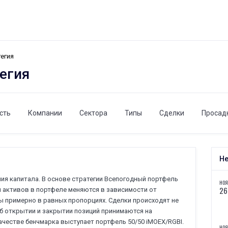
егия
егия
сть
Компании
Сектора
Типы
Сделки
Просад
Не
ия капитала. В основе стратегии Всепогодный портфель
НОЯ
26
ли активов в портфеле меняются в зависимости от
ны примерно в равных пропорциях. Сделки происходят не
об открытии и закрытии позиций принимаются на
ачестве бенчмарка выступает портфель 50/50 iMOEX/RGBI.
НОЯ