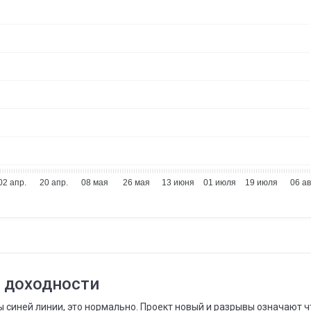
13
МА
13
МА
06
02 апр.
20 апр.
08 мая
26 мая
13 июня
01 июля
19 июля
06 ав
АПР
30
АПР
30
 доходности
 синей линии, это нормально. Проект новый и разрывы означают ч