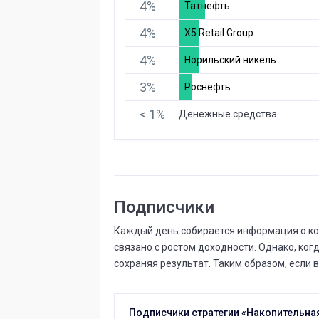
4%
Татнефть
4%
X5 Retail Group
4%
Норильский никель
3%
Роснефть
< 1%
Денежные средства
Подписчики
Каждый день собирается информация о коли
связано с ростом доходности. Однако, ког
сохраняя результат. Таким образом, если в
Подписчики стратегии «Накопительная