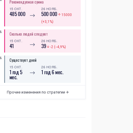
Рекомендуемая сумма
15 ОКТ.
26 НОЯБ.
485 000
500 000
⟶
15000
(+3,1%)
Б.
Сколько людей следуют
15 ОКТ.
26 НОЯБ.
⟶
41
39
-2 (--4,9%)
Б.
Существует дней
15 ОКТ.
26 НОЯБ.
1 год 5
1 год 6 мес.
⟶
мес.
Б.
Всего сделок
Прочие изменения по стратегии
17 СЕНТ.
26 НОЯБ.
⟶
72
78
6 (+8,3%)
Рекомендуемая сумма
19 СЕНТ.
15 ОКТ.
490 000
485 000
⟶
-5000 (-