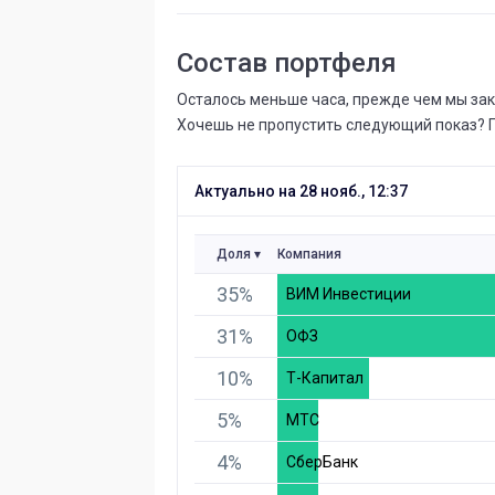
Состав портфеля
Осталось меньше часа, прежде чем мы зак
Хочешь не пропустить следующий показ? 
Актуально на 28 нояб., 12:37
Доля
Компания
35%
ВИМ Инвестиции
31%
ОФЗ
10%
Т-Капитал
5%
МТС
4%
СберБанк