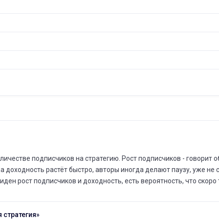
ИЮ
13
ИЮ
06
ИЮ
02
МА
24
честве подписчиков на стратегию. Рост подписчиков - говорит об 
да доходность растёт быстро, авторы иногда делают паузу, уже не
МА
иден рост подписчиков и доходность, есть вероятность, что скоро 
20
 стратегия»
МА