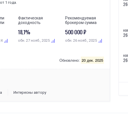
т 1 года.
26
ли
Фактическая
Рекомендуемая
ли
доходность
брокером сумма
18,1%
500 000 ₽
НОЯ
26
24
обн. 27 нояб., 2025
обн. 26 нояб., 2025
НОЯ
26
Обновлено:
20 дек. 2025
НОЯ
26
а
Интересны автору
ОКТ.
15