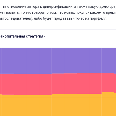
ять отношение автора к диверсификации, а также какую долю сред
ОКТ.
нет валюты, то это говорит о том, что новых покупок какое-то врем
15
автоследователей), либо будет продавать что-то из портфеля.
ОКТ.
Накопительная стратегия»
15
СЕНТ
19
СЕНТ
17