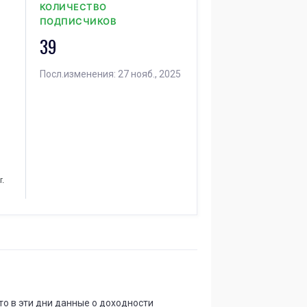
Сколько людей следуют
КОЛИЧЕСТВО
10 МАЯ
13 МАЯ
ПОДПИСЧИКОВ
⟶
49
50
1 (+2,0%)
39
Я
Существует дней
Посл.изменения: 27 нояб., 2025
14 АПР.
13 МАЯ
11
1 год
⟶
месяцев
Я
Сколько людей следуют
05 МАЯ
06 МАЯ
⟶
50
49
-1 (--2,0%)
г.
.
Сколько людей следуют
26 АПР.
30 АПР.
⟶
49
50
1 (+2,0%)
.
Всего сделок
13 МАРТА
30 АПР.
⟶
45
58
13 (+28,9%)
то в эти дни данные о доходности