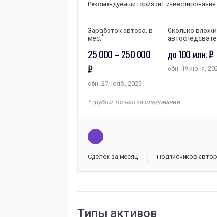
Рекомендуемый горизонт инвестирования о
Заработок автора, в
Сколько вложи
*
мес.
автоследовате
25 000 – 250 000
до 100 млн. ₽
₽
обн. 19 июня, 20
обн. 27 нояб., 2025
* грубо и только за следование
Сделок за месяц
Подписчиков автор
Типы активов